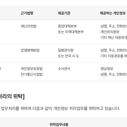
근거법령
제공기관
제공하는 개인정보
재난안전법
중앙대책본부
·성명, 주소, 전화번
또는 지역대책본부
·개인위치정보
·기타 재난 대응에 
감염병예방법
질병관리청
·성명, 주소, 전화번
또는 전국 시·도
·기타 이동경로를 
보
개인정보보호법
수사관서
·영상정보
전기통신사업법
·성명, 주소, 전화번
처리의 위탁]
보 업무처리를 위하여 다음과 같이 개인정보 처리업무를 위탁하고 있습니다.
위탁업무내용