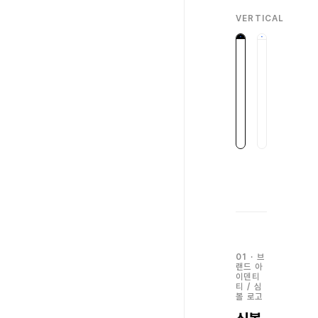
VERTICAL
Download
Download
Vertical
Vertical
/
/
White
Black
어
밝
두
은
운
배
배
경
경
용
용
01
·
브
랜드 아
이덴티
티
/
심
볼 로고