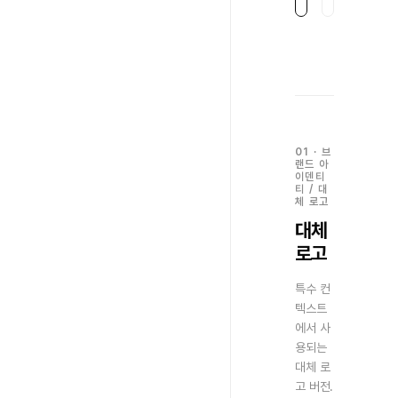
01
·
브
랜드 아
이덴티
티
/
대
체 로고
대체
로고
특수 컨
텍스트
에서 사
용되는
대체 로
고 버전.