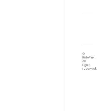
©
RideFlux.
All
rights
reserved.