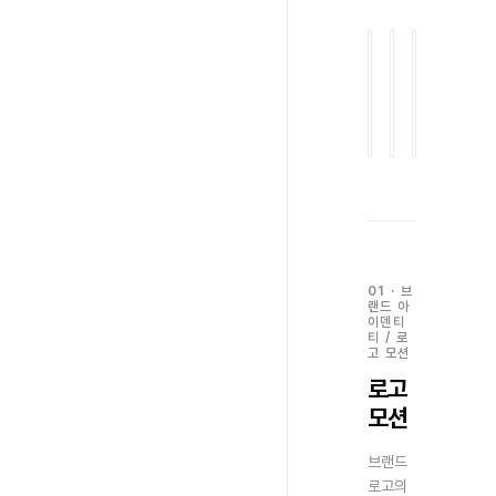
Alt
Alt
Alt
Download
Download
Download
01
02
03
대
대
대
체
체
체
버
버
버
전
전
전
01
·
브
랜드 아
이덴티
티
/
로
고 모션
로고
모션
브랜드
로고의