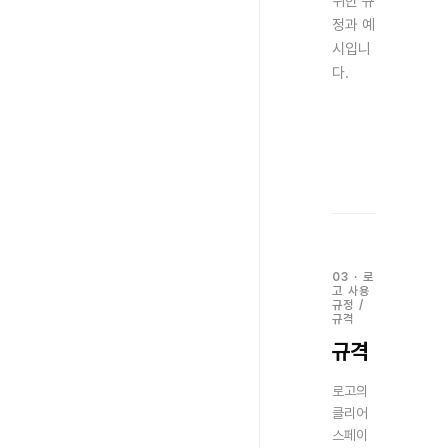
위한 규
정과 예
시입니
다.
03
·
로
고 사용
규정
/
규격
규격
로고의
클리어
스페이