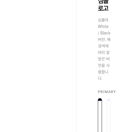
심볼
로고
심볼의
White
/ Black
버전. 배
경색에
따라 알
맞은 버
전을 사
용합니
다.
PRIMARY
Download
Download
White
Black
어
밝
두
은
운
배
배
경
경
용
용