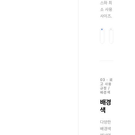
스와 최
소 사용
사이즈.
심볼의 가로 길이가 5
심볼의 높이 기
03
·
로
고 사용
규정
/
배경색
배경
색
다양한
배경색