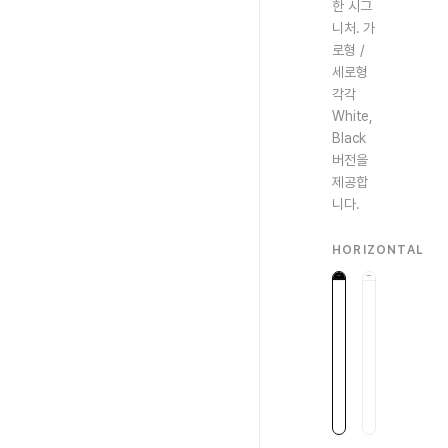
한 시그
니처. 가
로형 /
세로형
각각
White,
Black
버전을
제공합
니다.
HORIZONTAL
Download
Download
Horizontal
Horizontal
/
/
White
Black
어
밝
두
은
운
배
배
경
경
용
용