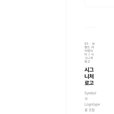
01
·
브
랜드 아
이덴티
티
/
시
그니처
로고
시그
니처
로고
Symbol
과
Logotype
을 조합