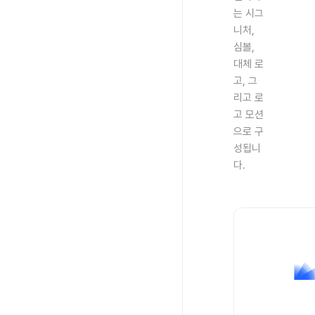
는 시그
니처,
심볼,
대체 로
고, 그
리고 로
고 모션
으로 구
성됩니
다.