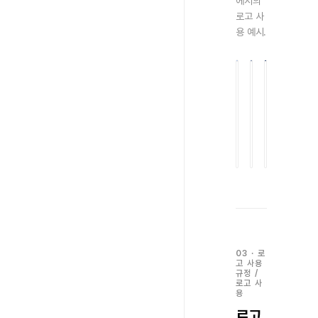
에서의
로고 사
용 예시.
K=0~30
K=30~70
K=70~10
Light
사
Dark
Background
용
Background
Ver.
권
Ver.
장
하
지
않
음
03
·
로
고 사용
규정
/
로고 사
용
로고