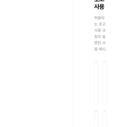
사용
허용되
는 로고
사용 규
정과 잘
못된 사
용 예시.
01
02
올
기
바
울
른
기
사
변
용
경
금
지
03
04
두
락