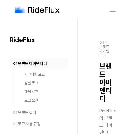
English
Company
Solution
RideFlux
Safety
01
—
Business
브랜드
아이덴
Newsroom
티티
Careers
브랜드 아이덴티티
01
브랜
드
시그니처 로고
English
아이
심볼 로고
덴티
대체 로고
티
로고 모션
RideFlux
브랜드 컬러
02
의 브랜
로고 사용 규정
03
드 아이
덴티티