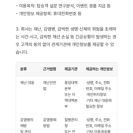
- 이용목적: 탑승객 설문 연구분석, 이벤트 경품 지급 등
- 개인정보 제공항목: 휴대전화번호 등
3. 회사는 재난, 감염병, 급박한 생명·신체의 위험을 초래하
는 사건·사고, 급박한 재산 손실 등 긴급상황이 발생하는 경
우 고객의 동의 없이 관계기관에 개인정보를 제공할 수 있
습니다.
분류
근거법령
제공기관
제공하는 개인정보
재난 대응
재난안전
중앙대책
·성명, 주소, 전화
법
본부
번호, 이메일 주소
또는 지
·개인위치정보
역대책본
·기타 재난 대응에
부
필요한 정보
감염병의
감염병예
질병관리
·성명, 주소, 전화
예방
방법
청
번호, 이메일 주소
및 관리
또는 전
·기타 이동경로를