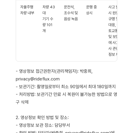
자율주행
차량 43
운전석,
운행 중
사고 발생
차량 내부
대
조수석 및
상시
시 원인
기기 수
음성 녹음
규명 및
량 101
대응, 국
개
토교통부
및 보험사
에 사고조
사 관련
정보 제공
- 영상정보 접근권한자(관리책임자): 박중희,
privacy@rideflux.com
- 보관기간: 촬영일로부터 최소 90일에서 최대 180일까지
- 처리방법: 보관기간 만료 시 복원이 불가능한 방법으로 영
구 삭제
2. 영상정보 확인 방법 및 장소:
- 영상정보 보관 장소: 담당부서