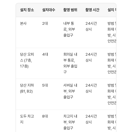
설치 장소
설치대수
촬영 범위
촬영 시간
설치 목적
본사
2대
내부 통
24시간
방범 및
로, 외부
상시
화재 예
출입구
방, 시설
안전관리
당산 오피
4대
회의실 내
24시간
방범 및
스 (7층,
부 통로,
상시
화재 예
17층)
외부 출입
방, 시설
구
안전관리
당산 지하
5대
서버실 내
24시간
방범 및
(B1, B2)
부, 외부
상시
화재 예
출입구
방, 시설
안전관리
도두 차고
8대
차고지 내
24시간
방범 및
지
부, 외부
상시
화재 예
출입구
방, 시설