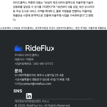
라이드플럭스 박중희 대표는 “완성차 제조사와의 협력으로 자율주행 기술의 
상용화를 앞당길 수 있기를 기대한다”며 “내년부터 서울 상암, 부산 오시리아 
등 주요 도시로 서비스 지역을 확대하고, 물류 거점들을 연결하는 미들마일 
화물운송 시장에 본격적으로 진출해 자율주행 사업을 가속화하겠다”고 밝혔
다.
행 소프트웨어 스타트업 라이드플럭스, 한국투자증권 주관사 선정
라이드플럭스, '완전 무개입' 자율주행 화물운송 
주식회사 라이드플럭스
대표이사 : 박중희
사업자등록번호 : 282-86-01172
문의
본사
제주특별자치도 제주시 노형11길 25 4층
서울
서울특별시 영등포구 당산로 41길 11 W동 7층
이메일
contact@rideflux.com
SNS
개인정보처리방침
브랜드 리소스
© 2026. RideFlux Inc. All Rights Reserved.