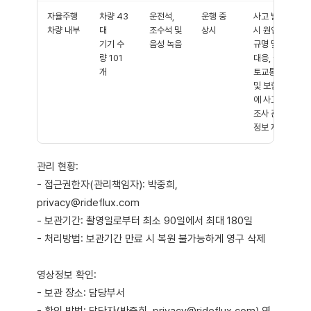
자율주행
차량 43
운전석,
운행 중
사고 발생
차량 내부
대
조수석 및
상시
시 원인
기기 수
음성 녹음
규명 및
량 101
대응, 국
개
토교통부
및 보험사
에 사고
조사 관련
정보 제공
관리 현황:
- 접근권한자(관리책임자): 박중희,
privacy@rideflux.com
- 보관기간: 촬영일로부터 최소 90일에서 최대 180일
- 처리방법: 보관기간 만료 시 복원 불가능하게 영구 삭제
영상정보 확인:
- 보관 장소: 담당부서