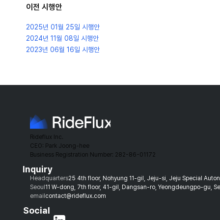
이전 시행안
2025년 01월 25일
시행안
2024년 11월 08일
시행안
2023년 06월 16일
시행안
Rideflux Inc.
CEO: Park Joong-hee
Business Registration Number: 282-86-01172
Inquiry
Headquarters
25 4th floor, Nohyung 11-gil, Jeju-si, Jeju Special Aut
Seoul
11 W-dong, 7th floor, 41-gil, Dangsan-ro, Yeongdeungpo-gu, Se
email
contact@rideflux.com
Social