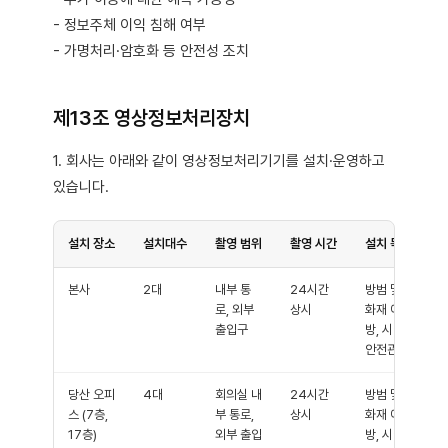
- 정보주체 이익 침해 여부
- 가명처리·암호화 등 안전성 조치
제13조 영상정보처리장치
1. 회사는 아래와 같이 영상정보처리기기를 설치·운영하고
있습니다.
설치 장소
설치대수
촬영 범위
촬영 시간
설치 목적
본사
2대
내부 통
24시간
방범 및
로, 외부
상시
화재 예
출입구
방, 시설
안전관리
당산 오피
4대
회의실 내
24시간
방범 및
스 (7층,
부 통로,
상시
화재 예
17층)
외부 출입
방, 시설