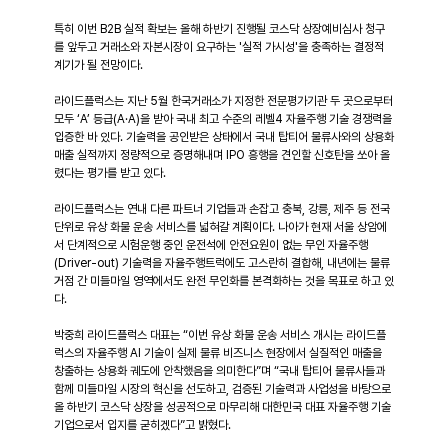
특히 이번 B2B 실적 확보는 올해 하반기 진행될 코스닥 상장예비심사 청구
를 앞두고 거래소와 자본시장이 요구하는 '실적 가시성'을 충족하는 결정적 
계기가 될 전망이다.
라이드플럭스는 지난 5월 한국거래소가 지정한 전문평가기관 두 곳으로부터 
모두 ‘A’ 등급(A·A)을 받아 국내 최고 수준의 레벨4 자율주행 기술 경쟁력을 
입증한 바 있다. 기술력을 공인받은 상태에서 국내 탑티어 물류사와의 상용화 
매출 실적까지 정량적으로 증명해내며 IPO 흥행을 견인할 신호탄을 쏘아 올
렸다는 평가를 받고 있다.
라이드플럭스는 연내 다른 파트너 기업들과 손잡고 충북, 강릉, 제주 등 전국 
단위로 유상 화물 운송 서비스를 넓혀갈 계획이다. 나아가 현재 서울 상암에
서 단계적으로 시험운행 중인 운전석에 안전요원이 없는 무인 자율주행
(Driver-out) 기술력을 자율주행트럭에도 고스란히 결합해, 내년에는 물류 
거점 간 미들마일 영역에서도 완전 무인화를 본격화하는 것을 목표로 하고 있
다.
박중희 라이드플럭스 대표는 “이번 유상 화물 운송 서비스 개시는 라이드플
럭스의 자율주행 AI 기술이 실제 물류 비즈니스 현장에서 실질적인 매출을 
창출하는 상용화 궤도에 안착했음을 의미한다”며 “국내 탑티어 물류사들과 
함께 미들마일 시장의 혁신을 선도하고, 검증된 기술력과 사업성을 바탕으로 
올 하반기 코스닥 상장을 성공적으로 마무리해 대한민국 대표 자율주행 기술
기업으로서 입지를 굳히겠다”고 밝혔다.