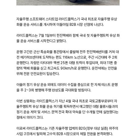
자율주행 소프트웨어 스타트업 라이드플럭스가 국내 최초로 자율주행 유상 
화물 운송 서비스를 개시하며 미들마일 B2B 시장 선점에 나섰다.
라이드플럭스는 7월 1일부터 한진택배와 함께 국내 첫 자율주행트럭 유상 화
물 운송 서비스를 시작한다고 밝혔다.
운행 구간은 군산 특송화물 통관장에서 출발해 전주 한진택배센터를 거쳐 대
전 메가허브센터에 도착하는 편도 116km 노선으로, 주간 시간대에 주 2회 
운행한다. 차량은 타타대우 맥쎈 25톤 대형 트럭이 투입되며, 최대 11톤 중
량의 택배 화물을 싣고 최고속도 90km/h로 운행한다. 운전석에는 안전을 
위해 전문 안전요원이 탑승한다.
아울러 정기 유상 운송 외에도 데이터 수집을 중심으로 한 자체 테스트 운행
을 주 2~3회 병행해 주행 완성도를 극대화할 방침이다.
이번 상용화는 라이드플럭스가 지난 4월 국내 최초로 국토교통부로부터 자
율주행트럭 유상 화물 운송 허가를 획득하면서 예고했던 대형 물류사들과의 
정기 운송 계약 및 서비스 권역 전국 확대 약속을 단 수개월 만에 실현했다는 
점에서 의미가 크다.
이로써 라이드플럭스는 기존 자율주행 업계의 B2G(정부 대상 실증) 위주의 
사업 구조에서 탈피해 고수익 B2B 시장으로의 체질 전환을 본격화했다.