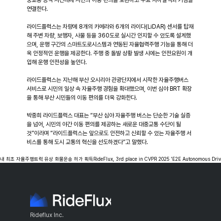
중교통 공백 시간대에 시민의 이동 편의를 보완하고 주요 지하철역과 거점을 
연결한다.
라이드플럭스는 차량에 8개의 카메라와 6개의 라이다(LiDAR) 센서를 탑재
해 주변 차량, 보행자, 사물 등을 360도로 실시간 인지할 수 있도록 설계했
으며, 운행 구간의 스마트도로시스템과 연동된 자율협력주행 기능을 통해 더
욱 안정적인 운행을 제공한다. 주행 중 돌발 상황 발생 시에는 안전요원이 개
입해 운행 안전성을 높인다.
라이드플럭스는 지난해 부산 오시리아 관광단지에서 시작한 자율주행버스 
서비스로 시민의 일상 속 자율주행 경험을 확대했으며, 이번 심야 BRT 확장
을 통해 부산 시민들의 이동 편의를 더욱 강화한다.
박중희 라이드플럭스 대표는 “부산 심야 자율주행 버스는 단순한 기술 실증
을 넘어, 시민의 야간 이동 편의를 제공하는 새로운 대중교통 수단이 될 
것”이라며 “라이드플럭스는 앞으로도 안전하고 신뢰할 수 있는 자율주행 서
비스를 통해 도시 교통의 혁신을 선도하겠다”고 말했다.
국내 최초 자율주행트럭 유상 화물운송 허가 획득
RideFlux, 3rd place in CVPR 2025 'E2E Autonomous Drivi
Rideflux Inc.