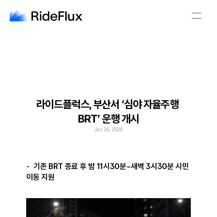
English
Company
Solution
Safety
Business
Newsroom
Careers
라이드플럭스, 부산서 ‘심야 자율주행 
BRT’ 운행 개시
English
Jan 26, 2026
⁃  기존 BRT 종료 후 밤 11시30분~새벽 3시30분 시민 
이동 지원